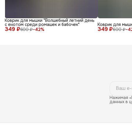
Коврик для мышки "Волшебный летний день
с енотом среди ромашек и бабочек"
Коврик для мышк
349 ₽
349 ₽
600 ₽
−
42
%
600 ₽
−
4
Нажимая «
данных в 