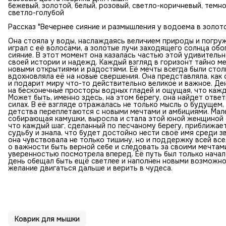
бежевый, золотой, белый, розовый, светло-коричневый, темн
светло-голубой
Рассказ "Вечернее сияние и размышления у водоема в золото
Она стояла у воды, наслаждаясь величием природы и погруж
играл с её волосами, а золотые лучи заходящего солнца об
сияние. В этот момент она казалась частью этой удивитель
своей истории и надежд. Каждый взгляд в горизонт тайно м
новыми открытиями и радостями. Её мечты всегда были столь 
вдохновляла её на новые свершения. Она представляла, ка
и подарит миру что-то действительно великое и важное. Ден
на бесконечные просторы водных гладей и ощущая, что кажд
Может быть, именно здесь, на этом берегу, она найдет отве
силах. В её взгляде отражалась не только мысль о будущем
детства переплетаются с новыми мечтами и амбициями. Мале
собирающая камушки, выросла и стала этой юной женщиной с
что каждый шаг, сделанный по песчаному берегу, приближает
судьбу и знала, что будет достойно нести своё имя среди з
она чувствовала не только тишину, но и поддержку всей вс
о важности быть верной себе и следовать за своими мечтами
уверенностью посмотрела вперед. Её путь был только нача
день обещал быть ещё светлее и наполнен новыми возможно
желание двигаться дальше и верить в чудеса.
Коврик для мышки