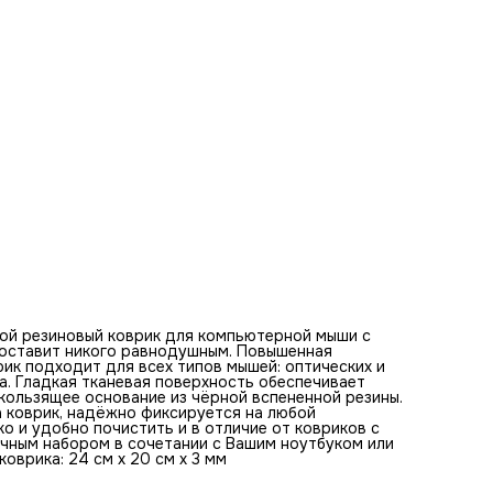
ковриков с RGB подсветкой его можно стирать. Этот ков
будет отличным набором в сочетании с Вашим ноутбуком
клавиатурой. Оптимальная толщина коврика - 3 мм. Разм
коврика: 24 см x 20 см x 3 мм
Базовые цвета коврика для мыши:
бежевый, золотой, белый, розовый, светло-коричневый, т
русый, светло-рыжий, канареечный, янтарный, светло-гол
Рассказ "Вечернее сияние и размышления у водоема в
золотой час."
Она стояла у воды, наслаждаясь величием природы и
погруженная в свои мысли о будущем. Тихий ветерок игр
её волосами, а золотые лучи заходящего солнца обогрев
белое платье и придавали ему нежное сияние. В этот мо
она казалась частью этой удивительной композиции при
— живой, дышащей, полной своей истории и надежд. Каж
взгляд в горизонт тайно мечтал унести её в неведомые д
наполненные новыми открытиями и радостями. Её мечты
всегда были столь же светлы, как и её волосы, и эта карт
вдохновляла её на новые свершения. Она представляла, 
однажды осуществит свои самые заветные желания и
подарит миру что-то действительно великое и важное. 
за днем она находила силы и вдохновение, глядя на
ой резиновый коврик для компьютерной мыши с
бесконечные просторы водных гладей и ощущая, что каж
е оставит никого равнодушным. Повышенная
день может стать началом чего-то нового. Может быть,
ик подходит для всех типов мышей: оптических и
именно здесь, на этом берегу, она найдет ответы на свои
а. Гладкая тканевая поверхность обеспечивает
вопросы и обретет уверенность в своих силах. В её взгл
ользящее основание из чёрной вспененной резины.
отражалась не только мысль о будущем, но и воспомина
а коврик, надёжно фиксируется на любой
прошлом. Знакомые образы детства переплетаются с но
ко и удобно почистить и в отличие от ковриков с
мечтами и амбициями. Маленькая девочка, смело шагающ
ичным набором в сочетании с Вашим ноутбуком или
по берегу и собирающая камушки, выросла и стала этой 
оврика: 24 см x 20 см x 3 мм
женщиной с ясными глазами и большими амбициями. Она
знала, что каждый шаг, сделанный по песчаному берегу,