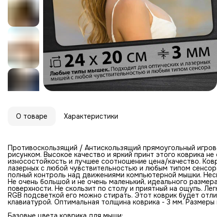
О товаре
Характеристики
Противоскользящий / Антискользящий прямоугольный игров
рисунком. Высокое качество и яркий принт этого коврика н
износостойкость и лучшее соотношение цена/качество. Ковр
лазерных с любой чувствительностью и любым типом сенсор
полный контроль над движениями компьютерной мышки. Неск
Не очень большой и не очень маленький, идеального размер
поверхности. Не скользит по столу и приятный на ощупь. Лег
RGB подсветкой его можно стирать. Этот коврик будет отл
клавиатурой. Оптимальная толщина коврика - 3 мм. Размеры к
Базовые цвета коврика для мыши: