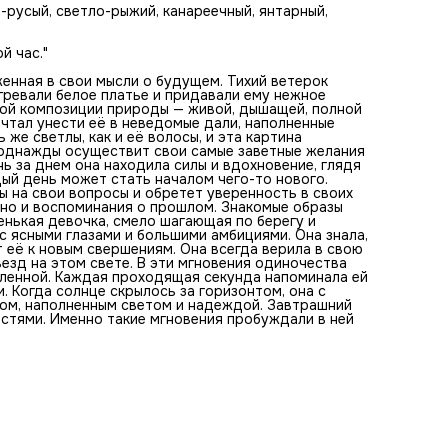
приближает её к новым свершениям. Она всегда верила в
о-русый, светло-рыжий, канареечный, янтарный,
свою судьбу и знала, что будет достойно нести своё имя
среди звезд на этом свете. В эти мгновения одиночества
чувствовала не только тишину, но и поддержку всей
й час."
вселенной. Каждая проходящая секунда напоминала ей о
важности быть верной себе и следовать за своими мечта
енная в свои мысли о будущем. Тихий ветерок
Когда солнце скрылось за горизонтом, она с уверенност
огревали белое платье и придавали ему нежное
посмотрела вперед. Её путь был только началом,
ной композиции природы — живой, дышащей, полной
наполненным светом и надеждой. Завтрашний день обещ
ечтал унести её в неведомые дали, наполненные
быть ещё светлее и наполнен новыми возможностями. И
же светлы, как и её волосы, и эта картина
такие мгновения пробуждали в ней желание двигаться
к однажды осуществит свои самые заветные желания
дальше и верить в чудеса.
ь за днем она находила силы и вдохновение, глядя
ый день может стать началом чего-то нового.
ты на свои вопросы и обретет уверенность в своих
, но и воспоминания о прошлом. Знакомые образы
нькая девочка, смело шагающая по берегу и
 ясными глазами и большими амбициями. Она знала,
 её к новым свершениям. Она всегда верила в свою
везд на этом свете. В эти мгновения одиночества
еленной. Каждая проходящая секунда напоминала ей
. Когда солнце скрылось за горизонтом, она с
лом, наполненным светом и надеждой. Завтрашний
стями. Именно такие мгновения пробуждали в ней