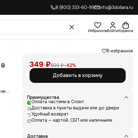
8 (800) 333-60-99
info@3dollara.ru
Избранное
Войти
Корзина
В избранное
349 ₽
 в
600 ₽
−
42
%
Добавить в корзину
 не
сть
Преимущества
для
Оплата частями в Сплит
Доставка в пункты выдачи или до двери
д
Удобный возврат
ние
Оплата — картой, СБП или наличными
нь
 и
е от
Доставка