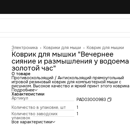
Электроника
›
Коврики для мыши
›
Коврик для мышки
Главная
›
Коврик для мышки "Вечернее
сияние и размышления у водоема
золотой час"
О товаре
Противоскользящий / Антискользящий прямоугольный
игровой резиновый коврик для компьютерной мыши с
рисунком. Высокое качество и яркий принт этого коврика
оставит никого равнодушным. Повышенная износостойко
Подробнее
и лучшее соотношение цена/качество. Коврик подходит 
Характеристики
всех типов мышей: оптических и лазерных с любой
Артикул
PAD03000983
чувствительностью и любым типом сенсора. Гладкая
тканевая поверхность обеспечивает полный контроль на
Количество в упаковке, шт
1
движениями компьютерной мышки. Нескользящее основа
Количество заводских
1
из чёрной вспененной резины. Не очень большой и не оче
упаковок
маленький, идеального размера коврик, надёжно
Все характеристики
фиксируется на любой поверхности. Не скользит по столу
приятный на ощупь. Легко и удобно почистить и в отличи