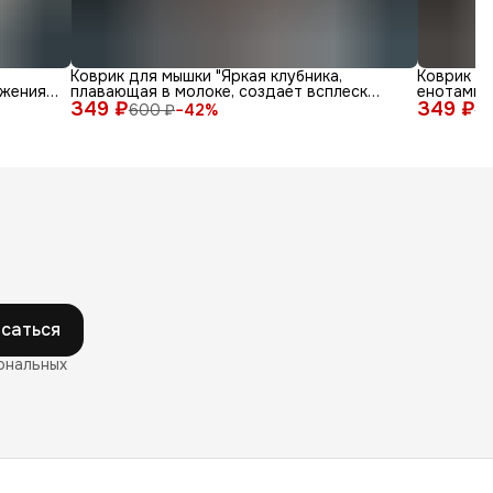
Коврик для мышки "Яркая клубника,
Коврик д
жения
плавающая в молоке, создает всплеск
енотами в
349 ₽
радости"
349 ₽
600 ₽
−
42
%
6
саться
ональных