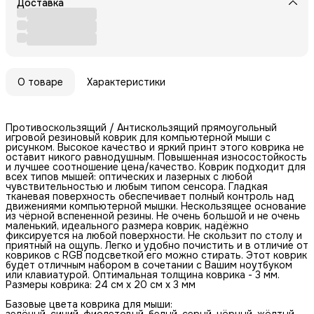
Доставка
О товаре
Характеристики
Противоскользящий / Антискользящий прямоугольный
игровой резиновый коврик для компьютерной мыши с
рисунком. Высокое качество и яркий принт этого коврика не
оставит никого равнодушным. Повышенная износостойкость
и лучшее соотношение цена/качество. Коврик подходит для
всех типов мышей: оптических и лазерных с любой
чувствительностью и любым типом сенсора. Гладкая
тканевая поверхность обеспечивает полный контроль над
движениями компьютерной мышки. Нескользящее основание
из чёрной вспененной резины. Не очень большой и не очень
маленький, идеального размера коврик, надёжно
фиксируется на любой поверхности. Не скользит по столу и
приятный на ощупь. Легко и удобно почистить и в отличие от
ковриков с RGB подсветкой его можно стирать. Этот коврик
будет отличным набором в сочетании с Вашим ноутбуком
или клавиатурой. Оптимальная толщина коврика - 3 мм.
Размеры коврика: 24 см x 20 см x 3 мм
Базовые цвета коврика для мыши:
зелёный, синий, фиолетовый, белый, серый, чёрный, жёлтый,