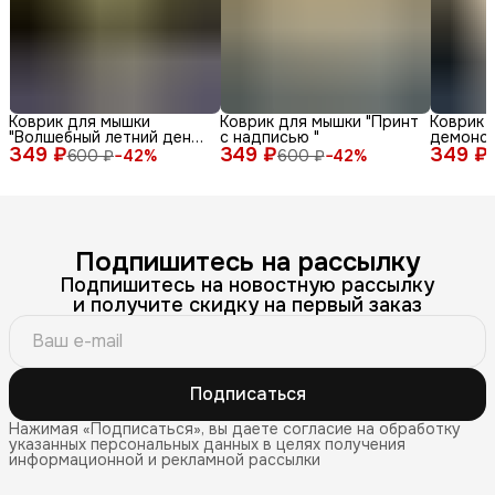
Коврик для мышки
Коврик для мышки "Принт
Коврик 
"Волшебный летний день
с надписью "
демонс
349 ₽
с енотом среди ромашек
349 ₽
349 ₽
различн
600 ₽
−
42
%
600 ₽
−
42
%
и бабочек"
лица и 
фоне"
Подпишитесь на рассылку
Подпишитесь на новостную рассылку
и получите скидку на первый заказ
Подписаться
Нажимая «Подписаться», вы даете согласие на обработку
указанных персональных данных в целях получения
информационной и рекламной рассылки