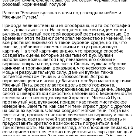
розовый, коричневый, голубой
Рассказ "Величие вулкана в ночи под звёздным небом и
Млечным Путём."
Природа величественна и многообразна, и эта фотография
лишь доказывает это. На переднем плане мы видим склон
вулкана, покрытый пёстрой ковровой растительностью. Со
временем этот пейзаж претерпел множество изменений. Не
все растения выживают в такой суровой среде, но те, что
смогли, добавляют элемент жизни в эту грандиозную
картину. На этой картинке видно, что природа способна
создавать сцены, которые захватывают дух. Вулкан
исполински возвышается над пейзажем, его склоны и
вершина покрыты следами снега. Склоны вулкана обросли
камнями и тропинками, доказывая, что несмотря на свою
мощь и разрушительную силу, данный вулкан также
остается местом тишины и спокойствия. Астроны,
переливающиеся в ночи, добавляют особую магию картинке.
Млечный Путь, расстилается вдоль всего горизонта,
создавая чрезвычайно завораживающее ощущение. Звёзды
сияют с невероятной яркостью, напоминая о бесконечности
космоса и его непредсказуемой красоте. Млечный Путь,
протянутый над вулканом, придает картинке мистическое
измерение. Заметьте, как свет и тени играют друг с другом
на склонах вулкана. Облака создают мягкие тени, тогда как
свет звёзд проливает нежное свечение на вершину и склоны.
Этот танец света и теней заставляет картинку оживать и
предоставить зрителю возможность погрузиться в её
таинственность. На первый взгляд, это спокойный пейзаж, но
если присмотреться, можно почувствовать скрытую мощь и
силу вулкана, который не так давно извергался. Ему, как и