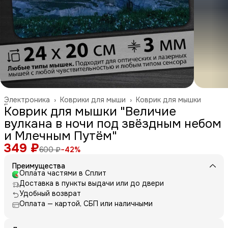
Электроника
›
Коврики для мыши
›
Коврик для мышки
Главная
›
Коврик для мышки "Величие
вулкана в ночи под звёздным небом
и Млечным Путём"
349 ₽
600 ₽
−
42
%
Преимущества
Оплата частями в Сплит
Доставка в пункты выдачи или до двери
Удобный возврат
Оплата — картой, СБП или наличными