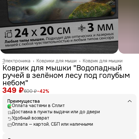
Электроника
›
Коврики для мыши
›
Коврик для мышки
Главная
›
Коврик для мышки "Водопадный
ручей в зелёном лесу под голубым
небом"
349 ₽
600 ₽
−
42
%
Преимущества
Оплата частями в Сплит
Доставка в пункты выдачи или до двери
Удобный возврат
Оплата — картой, СБП или наличными