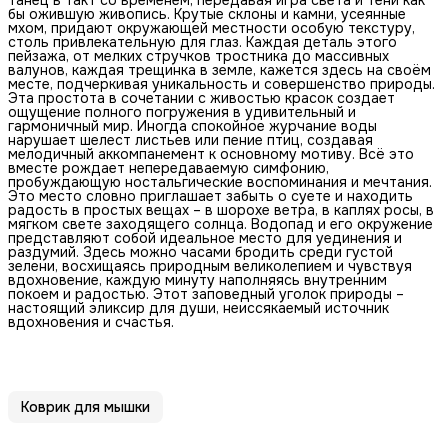
бы ожившую живопись. Крутые склоны и камни, усеянные
мхом, придают окружающей местности особую текстуру,
столь привлекательную для глаз. Каждая деталь этого
пейзажа, от мелких стручков тростника до массивных
валунов, каждая трещинка в земле, кажется здесь на своём
месте, подчеркивая уникальность и совершенство природы.
Эта простота в сочетании с живостью красок создает
ощущение полного погружения в удивительный и
гармоничный мир. Иногда спокойное журчание воды
нарушает шелест листьев или пение птиц, создавая
мелодичный аккомпанемент к основному мотиву. Всё это
вместе рождает непередаваемую симфонию,
пробуждающую ностальгические воспоминания и мечтания.
Это место словно приглашает забыть о суете и находить
радость в простых вещах – в шорохе ветра, в каплях росы, в
мягком свете заходящего солнца. Водопад и его окружение
представляют собой идеальное место для уединения и
раздумий. Здесь можно часами бродить среди густой
зелени, восхищаясь природным великолепием и чувствуя
вдохновение, каждую минуту наполняясь внутренним
покоем и радостью. Этот заповедный уголок природы –
настоящий эликсир для души, неиссякаемый источник
вдохновения и счастья.
Коврик для мышки