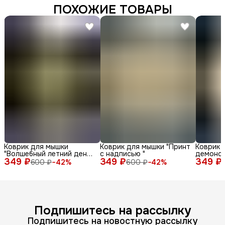
ПОХОЖИЕ ТОВАРЫ
Коврик для мышки
Коврик для мышки "Принт
Коврик 
"Волшебный летний день
с надписью "
демонс
349 ₽
с енотом среди ромашек
349 ₽
349 ₽
различн
600 ₽
−
42
%
600 ₽
−
42
%
и бабочек"
лица и 
фоне"
Подпишитесь на рассылку
Подпишитесь на новостную рассылку