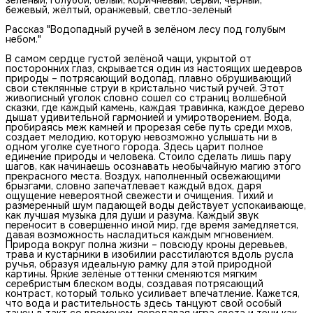
бежевый, жёлтый, оранжевый, светло-зелёный
Рассказ "Водопадный ручей в зелёном лесу под голубым
небом."
В самом сердце густой зелёной чащи, укрытой от
посторонних глаз, скрывается один из настоящих шедевров
природы – потрясающий водопад, плавно обрушивающий
свои стеклянные струи в кристально чистый ручей. Этот
живописный уголок словно сошел со страниц волшебной
сказки, где каждый камень, каждая травинка, каждое дерево
дышат удивительной гармонией и умиротворением. Вода,
пробираясь меж камней и прорезая себе путь среди мхов,
создает мелодию, которую невозможно услышать ни в
одном уголке суетного города. Здесь царит полное
единение природы и человека. Стоило сделать лишь пару
шагов, как начинаешь осознавать необычайную магию этого
прекрасного места. Воздух, наполненный освежающими
брызгами, словно запечатлевает каждый вдох, даря
ощущение невероятной свежести и очищения. Тихий и
размеренный шум падающей воды действует успокаивающе,
как лучшая музыка для души и разума. Каждый звук
переносит в совершенно иной мир, где время замедляется,
давая возможность насладиться каждым мгновением.
Природа вокруг полна жизни – повсюду кроны деревьев,
трава и кустарники в изобилии расстилаются вдоль русла
ручья, образуя идеальную рамку для этой природной
картины. Яркие зелёные оттенки сменяются мягким
серебристым блеском воды, создавая потрясающий
контраст, который только усиливает впечатление. Кажется,
что вода и растительность здесь танцуют свой особый
танец в такт со временем, передавая игра света и тени как