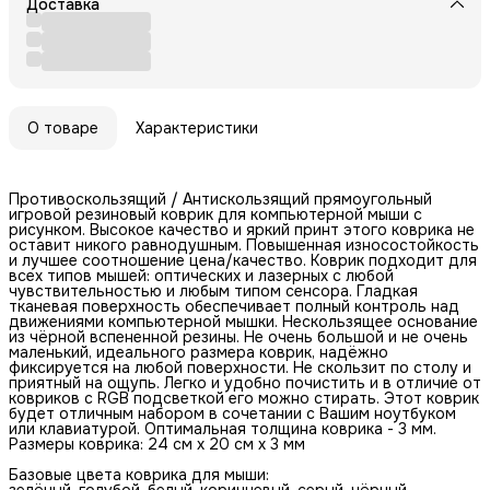
Доставка
О товаре
Характеристики
Противоскользящий / Антискользящий прямоугольный
игровой резиновый коврик для компьютерной мыши с
рисунком. Высокое качество и яркий принт этого коврика не
оставит никого равнодушным. Повышенная износостойкость
и лучшее соотношение цена/качество. Коврик подходит для
всех типов мышей: оптических и лазерных с любой
чувствительностью и любым типом сенсора. Гладкая
тканевая поверхность обеспечивает полный контроль над
движениями компьютерной мышки. Нескользящее основание
из чёрной вспененной резины. Не очень большой и не очень
маленький, идеального размера коврик, надёжно
фиксируется на любой поверхности. Не скользит по столу и
приятный на ощупь. Легко и удобно почистить и в отличие от
ковриков с RGB подсветкой его можно стирать. Этот коврик
будет отличным набором в сочетании с Вашим ноутбуком
или клавиатурой. Оптимальная толщина коврика - 3 мм.
Размеры коврика: 24 см x 20 см x 3 мм
Базовые цвета коврика для мыши:
зелёный, голубой, белый, коричневый, серый, чёрный,