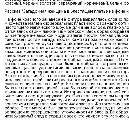
красный, чёрный, золотой, серебряный, коричневый, белый, р
Рассказ "Загадочная женщина в блестящем платье на фоне к
На фоне красного занавеса её фигура выделялась словно ярк
множества маленьких зеркальных пластинок, отражало сотни
настоящего магического шоу. Её длинные волосы, гладко уло
отличались своим лаконичным блеском. Весь образ создавал
олицетворение высокой моды и элегантности. Лёгкая улыбка
таинственности и загадочности. Каждая поза, каждый жест 
самоконтроле. Её руки плавно двигались, будто она танцева
элементы на платье отражали её движения, создавая эффект
казались живыми, они играли и менялись вместе с её кажды
завораживать, и ни один зритель не мог отвести взгляд от 
шедевром стиля, мастерски подобран каждый элемент. От м
до мелких аксессуаров – всё было подобрано с огромным вк
сверкающая чешуя, притягивало взгляд и не давало возможн
поверхности превращал её в нечто грандиозное и неповтори
Эта фотография была настоящим произведением искусства, 
игра света и теней, слитие реального и воображаемого. Он
сказок, словно сошла с небес. Её присутствие наполняло пр
была не просто женщиной – она была музой, вдохновением д
движении читалась история. История о женщине, полной силы
внимание и сердца окружающих. Она стала символом непрев
раз, когда она поднимала руки или откидывала волосы, её 
зрителями предстала многогранная звезда. Фотография зав
образе. Этот момент был как запечатлённый эпизод из велико
воплощение совершенства, утонченности и блеска. Её образ
незабываемый след в сердцах всех, кто увидел эту магическ