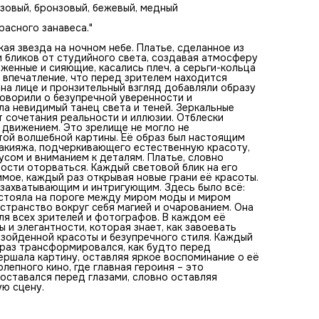
притягивало взгляд и не давало возможности оторваться
озовый, бронзовый, бежевый, медный
Каждый световой блик на его поверхности превращал её 
нечто грандиозное и неповторимое, каждый раз открыва
расного занавеса."
новые грани её красоты. Эта фотография была настоящи
произведением искусства, захватывающим и интригующи
ая звезда на ночном небе. Платье, сделанное из
Здесь было всё: игра света и теней, слитие реального и
 бликов от студийного света, создавая атмосферу
воображаемого. Она стояла на пороге между миром мод
женные и сияющие, касались плеч, а серьги-кольца
миром сказок, словно сошла с небес. Её присутствие
 впечатление, что перед зрителем находится
наполняло пространство вокруг себя магией и очаровани
 на лице и пронзительный взгляд добавляли образу
Она была не просто женщиной – она была музой,
говорили о безупречной уверенности и
вдохновением для всех зрителей и фотографов. В каждо
ла невидимый танец света и теней. Зеркальные
движении читалась история. История о женщине, полной
 сочетания реальности и иллюзии. Отблески
и элегантности, которая знает, как завоевать внимание и
м движением. Это зрелище не могло не
сердца окружающих. Она стала символом непревзойден
этой волшебной картины. Её образ был настоящим
красоты и безупречного стиля. Каждый раз, когда она
акияжа, подчеркивающего естественную красоту,
поднимала руки или откидывала волосы, её образ
усом и вниманием к деталям. Платье, словно
трансформировался, как будто перед зрителями предст
ости оторваться. Каждый световой блик на его
многогранная звезда. Фотография завершала картину,
мое, каждый раз открывая новые грани её красоты.
оставляя яркое воспоминание о её образе. Этот момент 
захватывающим и интригующим. Здесь было всё:
как запечатлённый эпизод из великолепного кино, где гла
а стояла на пороге между миром моды и миром
героиня – это воплощение совершенства, утонченности 
остранство вокруг себя магией и очарованием. Она
блеска. Её образ оставался перед глазами, словно остав
ля всех зрителей и фотографов. В каждом её
незабываемый след в сердцах всех, кто увидел эту
 и элегантности, которая знает, как завоевать
магическую сцену.
зойденной красоты и безупречного стиля. Каждый
образ трансформировался, как будто перед
ершала картину, оставляя яркое воспоминание о её
лепного кино, где главная героиня – это
 оставался перед глазами, словно оставляя
ую сцену.