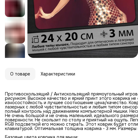
О товаре
Характеристики
Противоскользящий / Антискользящий прямоугольный игров
рисунком. Высокое качество и яркий принт этого коврика н
износостойкость и лучшее соотношение цена/качество. Ковр
лазерных с любой чувствительностью и любым типом сенсор
полный контроль над движениями компьютерной мышки. Неск
Не очень большой и не очень маленький, идеального размер
поверхности. Не скользит по столу и приятный на ощупь. Лег
RGB подсветкой его можно стирать. Этот коврик будет отл
клавиатурой. Оптимальная толщина коврика - 3 мм. Размеры к
Базовые цвета коврика для мыши: