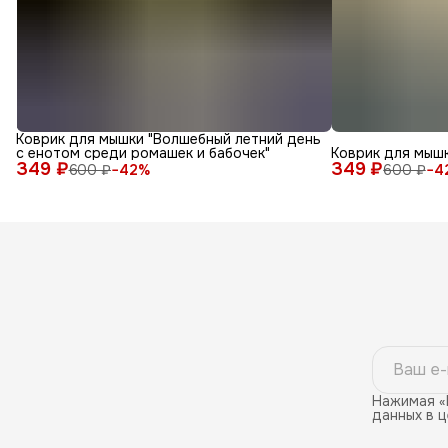
Коврик для мышки "Волшебный летний день
с енотом среди ромашек и бабочек"
Коврик для мышк
349 ₽
349 ₽
600 ₽
−
42
%
600 ₽
−
4
Нажимая «
данных в 