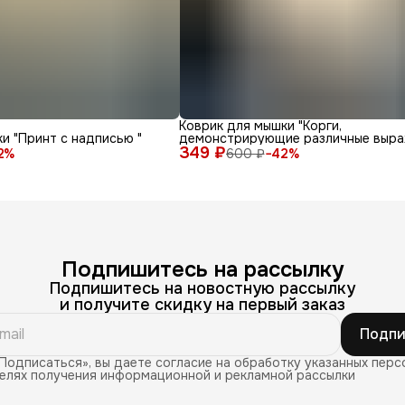
Коврик для мышки "Корги,
и "Принт с надписью "
демонстрирующие различные выра
349 ₽
лица и эмоции на белом фоне"
2
%
600 ₽
−
42
%
Подпишитесь на рассылку
Подпишитесь на новостную рассылку
и получите скидку на первый заказ
Подпи
Подписаться», вы даете согласие на обработку указанных перс
целях получения информационной и рекламной рассылки