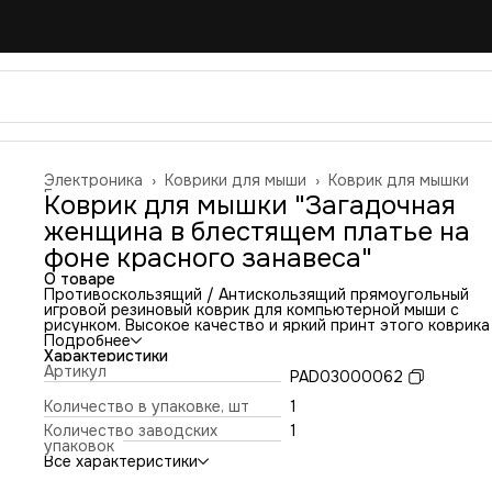
Электроника
›
Коврики для мыши
›
Коврик для мышки
Главная
›
Коврик для мышки "Загадочная
женщина в блестящем платье на
фоне красного занавеса"
О товаре
Противоскользящий / Антискользящий прямоугольный
игровой резиновый коврик для компьютерной мыши с
рисунком. Высокое качество и яркий принт этого коврика
оставит никого равнодушным. Повышенная износостойко
Подробнее
и лучшее соотношение цена/качество. Коврик подходит 
Характеристики
всех типов мышей: оптических и лазерных с любой
Артикул
PAD03000062
чувствительностью и любым типом сенсора. Гладкая
тканевая поверхность обеспечивает полный контроль на
Количество в упаковке, шт
1
движениями компьютерной мышки. Нескользящее основа
Количество заводских
1
из чёрной вспененной резины. Не очень большой и не оче
упаковок
маленький, идеального размера коврик, надёжно
Все характеристики
фиксируется на любой поверхности. Не скользит по столу
приятный на ощупь. Легко и удобно почистить и в отличи