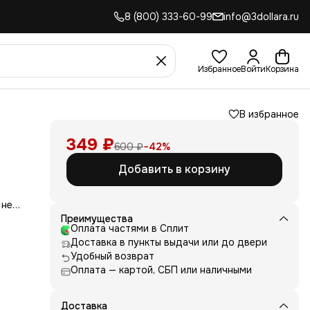
8 (800) 333-60-99
info@3dollara.ru
Избранное
Войти
Корзина
В избранное
349 ₽
600 ₽
−
42
%
Добавить в корзину
 не
сть
Преимущества
для
Оплата частями в Сплит
Доставка в пункты выдачи или до двери
д
Удобный возврат
ние
Оплата — картой, СБП или наличными
нь
 и
е от
Доставка