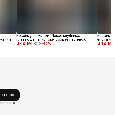
Коврик для мышки "Яркая клубника,
Коврик д
жения
плавающая в молоке, создает всплеск
енотами в
349 ₽
радости"
349 ₽
600 ₽
−
42
%
6
саться
ональных